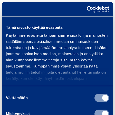
Tämä sivusto käyttää evästeitä
Käytämme evästeitä tarjoamamme sisällön ja mainosten
Mikä sinua kiinnostaa?
räätälöimiseen, sosiaalisen median ominaisuuksien
tukemiseen ja kävijämäärämme analysoimiseen. Lisäksi
jaamme sosiaalisen median, mainosalan ja analytiikka-
Osastot
alan kumppaneillemme tietoja siitä, miten käytät
Kaikki
sivustoamme. Kumppanimme voivat yhdistää näitä
tietoja muihin tietoihin, joita olet antanut heille tai joita on
kerätty, kun olet käyttänyt heidän palvelujaan.
Asennuspalvelut
Suostumuksen
Välttämätön
Hallinto
valinta
Mieltymykset