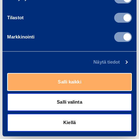
Harjoittelupaikat ja opinnäytetyöt
Tilastot
Huolto ja logistiikka
Markkinointi
Myynti ja asiakaspalvelu
Näytä tiedot
Ramirent Group
Salli kaikki
Jatka
Salli valinta
Oletko jo rekisteröitynyt?
Kirjaudu sisään
.
Kiellä