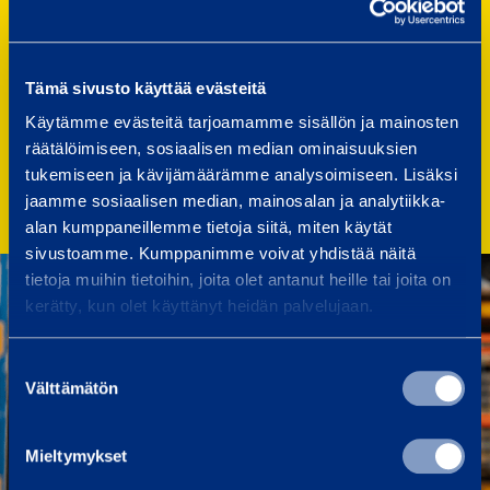
Työkulttuurimme edistää yksilöllistä
oppimista ja kehittymistä.
Proaktiivinen työkulttuuri
Tämä sivusto käyttää evästeitä
Kannustamme työntekijöitämme
Käytämme evästeitä tarjoamamme sisällön ja mainosten
johtamaan ja tekemään aloitteita.
räätälöimiseen, sosiaalisen median ominaisuuksien
tukemiseen ja kävijämäärämme analysoimiseen. Lisäksi
jaamme sosiaalisen median, mainosalan ja analytiikka-
alan kumppaneillemme tietoja siitä, miten käytät
sivustoamme. Kumppanimme voivat yhdistää näitä
tietoja muihin tietoihin, joita olet antanut heille tai joita on
kerätty, kun olet käyttänyt heidän palvelujaan.
Suostumuksen
Välttämätön
valinta
Mieltymykset