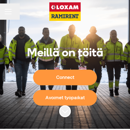
Jaa sivu
URAVALIKKO
Meillä on töitä
Connect
Avoimet työpaikat
Siirry sisältöön