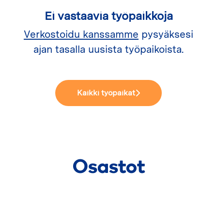
Ei vastaavia työpaikkoja
Verkostoidu kanssamme
pysyäksesi
ajan tasalla uusista työpaikoista.
Kaikki työpaikat
Osastot
Hallinto
Huolto ja logistiikka
Asennuspalvelut