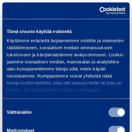
Tämä sivusto käyttää evästeitä
Käytämme evästeitä tarjoamamme sisällön ja mainosten
Mikä sinua kiinnostaa?
räätälöimiseen, sosiaalisen median ominaisuuksien
tukemiseen ja kävijämäärämme analysoimiseen. Lisäksi
jaamme sosiaalisen median, mainosalan ja analytiikka-
Osastot
alan kumppaneillemme tietoja siitä, miten käytät
Kaikki
sivustoamme. Kumppanimme voivat yhdistää näitä
tietoja muihin tietoihin, joita olet antanut heille tai joita on
kerätty, kun olet käyttänyt heidän palvelujaan.
Asennuspalvelut
Suostumuksen
Välttämätön
Hallinto
valinta
Roolit osastossa Hallinto
Kaikki roolit
Mieltymykset