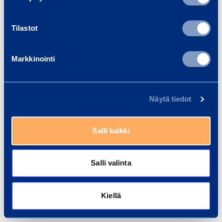
HR
Tilastot
HSEQ
IT
Markkinointi
Koulutus
Lakiasiat
Näytä tiedot
Markkinointi
Suunnittelu
Salli kaikki
Jatka
Talous
Salli valinta
Oletko jo rekisteröitynyt?
Kirjaudu sisään
.
Harjoittelupaikat ja opinnäytetyöt
Kiellä
Huolto ja logistiikka