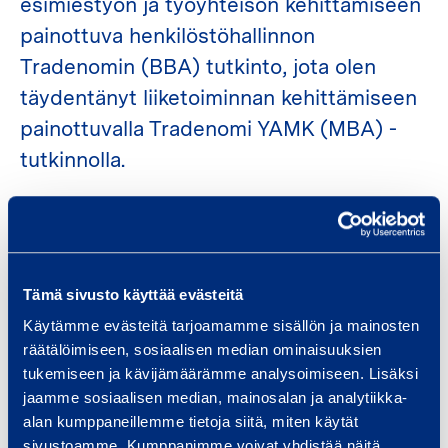
esimiestyön ja työyhteisön kehittämiseen
painottuva henkilöstöhallinnon
Tradenomin (BBA) tutkinto, jota olen
täydentänyt liiketoiminnan kehittämiseen
painottuvalla Tradenomi YAMK (MBA) -
tutkinnolla.
Työyhteisöissäni minua on muun muassa
kuvailtu seuraavasti:
"Luotettava kuin metronomi"
Tämä sivusto käyttää evästeitä
"Säilyttää objektiivisuuden"
Käytämme evästeitä tarjoamamme sisällön ja mainosten
"Uskaltaa ajatella"
räätälöimiseen, sosiaalisen median ominaisuuksien
"Uskaltaa ottaa kantaa"
tukemiseen ja kävijämäärämme analysoimiseen. Lisäksi
jaamme sosiaalisen median, mainosalan ja analytiikka-
"Asiallinen, rento ja mukava työkaveri"
alan kumppaneillemme tietoja siitä, miten käytät
"Henrik on kone ja ammattitaitoinen"
sivustoamme. Kumppanimme voivat yhdistää näitä