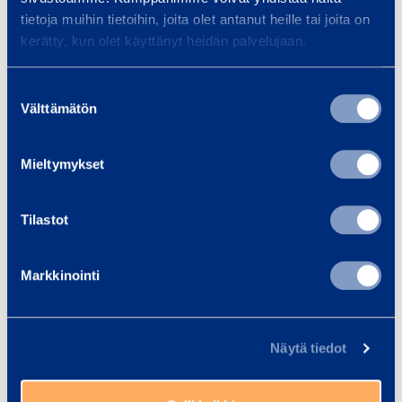
tietoja muihin tietoihin, joita olet antanut heille tai joita on
kerätty, kun olet käyttänyt heidän palvelujaan.
Suostumuksen
Välttämätön
valinta
Mieltymykset
Ramirent Finland Oy
Tilastot
yrityksenä
Markkinointi
Ramirent on arvostettu ja pidetty
työpaikka.
Meillä on noin 50 toimipaikkaa ympäri
Näytä tiedot
Suomea.