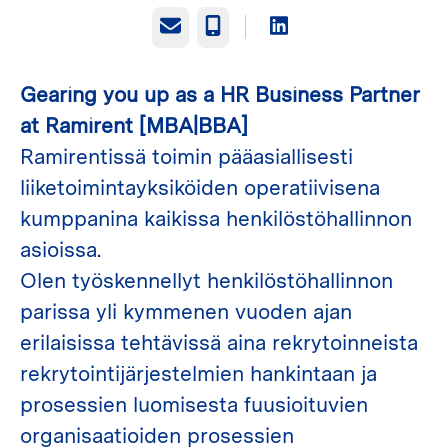
Sähköposti
Puhelin
Gearing you up as a HR Business Partner
at Ramirent [MBA|BBA]
Ramirentissä toimin pääasiallisesti
liiketoimintayksiköiden operatiivisena
kumppanina kaikissa henkilöstöhallinnon
asioissa.
Olen työskennellyt henkilöstöhallinnon
parissa yli kymmenen vuoden ajan
erilaisissa tehtävissä aina rekrytoinneista
rekrytointijärjestelmien hankintaan ja
prosessien luomisesta fuusioituvien
organisaatioiden prosessien