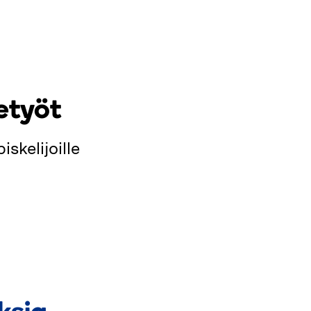
etyöt
skelijoille