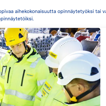
sopivaa aihekokonaisuutta opinnäytetyöksi tai va
opinnäytetöiksi.