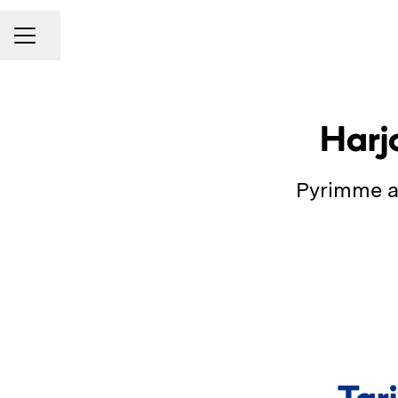
Jaa sivu
URAVALIKKO
Harj
Pyrimme ak