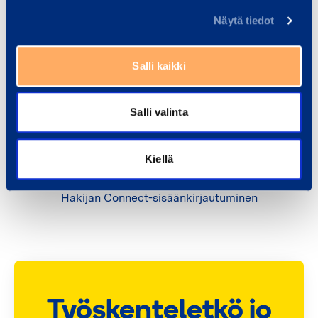
Näytä tiedot
Salli kaikki
ramirent.fi
Salli valinta
Kiellä
Työntekijän sisäänkirjautuminen
·
SSO
Hakijan Connect-sisäänkirjautuminen
Työskenteletkö jo