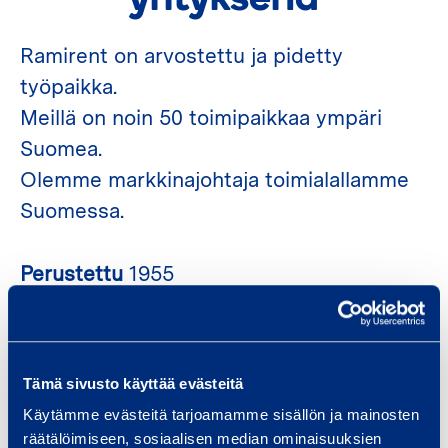
yrityksenä
Ramirent on arvostettu ja pidetty
työpaikka.
Meillä on noin 50 toimipaikkaa ympäri
Suomea.
Olemme markkinajohtaja toimialallamme
Suomessa.
Perustettu
1955
Työkaverit
500
Liikevaihto
195 milj. €
Tämä sivusto käyttää evästeitä
Käytämme evästeitä tarjoamamme sisällön ja mainosten
räätälöimiseen, sosiaalisen median ominaisuuksien