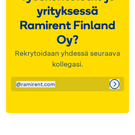
yrityksessä
Ramirent Finland
Oy?
Rekrytoidaan yhdessä seuraava
kollegasi.
@
ramirent.com
ramirent.com
Kirjaudu