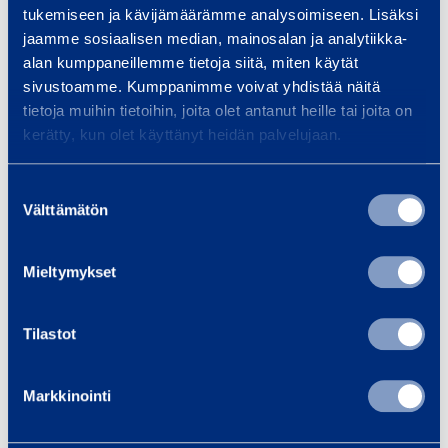
tukemiseen ja kävijämäärämme analysoimiseen. Lisäksi
jaamme sosiaalisen median, mainosalan ja analytiikka-
alan kumppaneillemme tietoja siitä, miten käytät
Aloitus
sivustoamme. Kumppanimme voivat yhdistää näitä
tietoja muihin tietoihin, joita olet antanut heille tai joita on
Työpaikat
kerätty, kun olet käyttänyt heidän palvelujaan.
Harjoittelupaikat ja opinnäytetyöt
Suostumuksen
Tutustu meihin
Välttämätön
valinta
Me olemme Ramirent
Mieltymykset
Sijainnit
Tilastot
Osastot
Markkinointi
Tietosuoja
Hallitse evästeitä