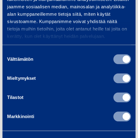
jaamme sosiaalisen median, mainosalan ja analytiikka-
alan kumppaneillemme tietoja siitä, miten käytät
sivustoamme. Kumppanimme voivat yhdistää näitä
tietoja muihin tietoihin, joita olet antanut heille tai joita on
kerätty, kun olet käyttänyt heidän palvelujaan.
Suostumuksen
Välttämätön
valinta
Mieltymykset
Tilastot
Ramirent Finland Oy
Markkinointi
yrityksenä