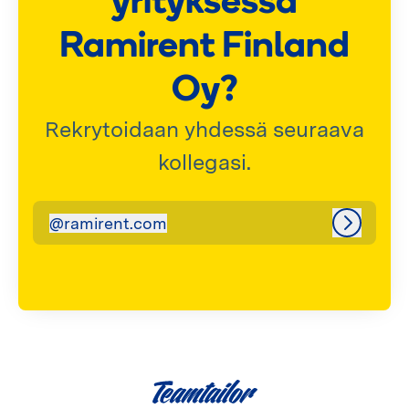
yrityksessä
Ramirent Finland
Oy?
Rekrytoidaan yhdessä seuraava
kollegasi.
@
ramirent.com
ramirent.com
Kirjaudu